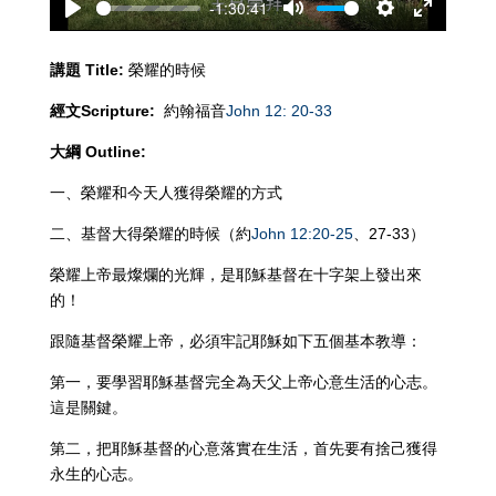
-1:30:41
Play
Mute
Settings
Enter
fullscreen
講題
Title:
榮耀的時候
經文
Scripture:
約翰福音
John 12: 20-33
大綱
Outline:
一、榮耀和今天人獲得榮耀的方式
二、基督大得榮耀的時候（約
John 12:20-25
、27-33）
榮耀上帝最燦爛的光輝，是耶穌基督在十字架上發出來
的！
跟隨基督榮耀上帝，必須牢記耶穌如下五個基本教導：
第一，要學習耶穌基督完全為天父上帝心意生活的心志。
這是關鍵。
第二，把耶穌基督的心意落實在生活，首先要有捨己獲得
永生的心志。