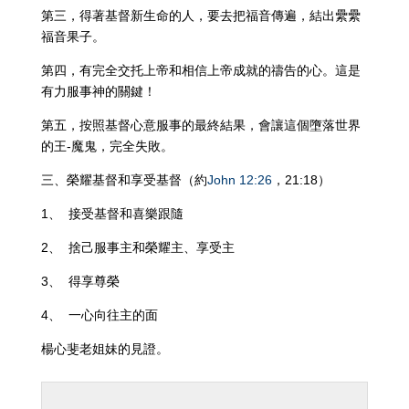
第三，得著基督新生命的人，要去把福音傳遍，結出纍纍
福音果子。
第四，有完全交托上帝和相信上帝成就的禱告的心。這是
有力服事神的關鍵！
第五，按照基督心意服事的最終結果，會讓這個墮落世界
的王-魔鬼，完全失敗。
三、榮耀基督和享受基督（約
John 12:26
，21:18）
1、 接受基督和喜樂跟隨
2、 捨己服事主和榮耀主、享受主
3、 得享尊榮
4、 一心向往主的面
楊心斐老姐妹的見證。